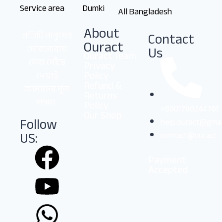
Service area
Dumki
All Bangladesh
About
Contact
প্রতিটি মানুষের
Ouract
Us
দোরগোরায়
Ouract Team
সেবা পৌঁছে
Privacy
Policy
দেয়াই
Refund &
আমাদের মূল
Returns
লক্ষ্য।
Policy
+8801780244761
Our Shop
Follow
help.ouract@gmai
US:
contact@ouract
Payment
Accepted