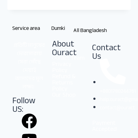
Service area
Dumki
All Bangladesh
About
Contact
প্রতিটি মানুষের
Ouract
Us
দোরগোরায়
Ouract Team
সেবা পৌঁছে
Privacy
Policy
দেয়াই
Refund &
আমাদের মূল
Returns
লক্ষ্য।
Policy
+8801780244761
Our Shop
Follow
help.ouract@gmai
US:
contact@ouract
Payment
Accepted