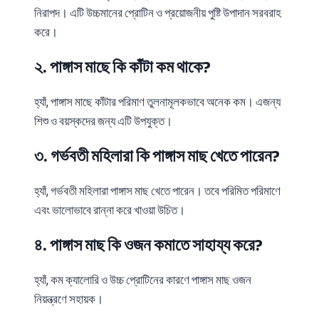
নিরাপদ।
এটি
উচ্চমানের
প্রোটিন
ও
প্রয়োজনীয়
পুষ্টি
উপাদান
সরবরাহ
করে।
.
?
২
পাঙ্গাস
মাছে
কি
কাঁটা
কম
থাকে
,
হ্যাঁ
পাঙ্গাস
মাছে
কাঁটার
পরিমাণ
তুলনামূলকভাবে
অনেক
কম।
এজন্য
শিশু
ও
বয়স্কদের
জন্য
এটি
উপযুক্ত।
.
?
৩
গর্ভবতী
মহিলারা
কি
পাঙ্গাস
মাছ
খেতে
পারেন
,
হ্যাঁ
গর্ভবতী
মহিলারা
পাঙ্গাস
মাছ
খেতে
পারেন।
তবে
পরিমিত
পরিমাণে
এবং
ভালোভাবে
রান্না
করে
খাওয়া
উচিত।
.
?
৪
পাঙ্গাস
মাছ
কি
ওজন
কমাতে
সাহায্য
করে
,
হ্যাঁ
কম
ক্যালোরি
ও
উচ্চ
প্রোটিনের
কারণে
পাঙ্গাস
মাছ
ওজন
নিয়ন্ত্রণে
সহায়ক।