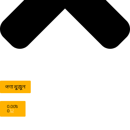
পণ্য খুজুন
0.00
৳
0