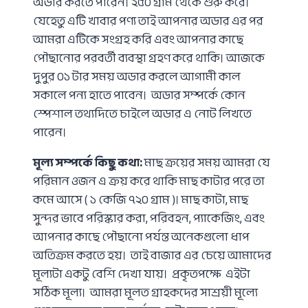
অডার করতে পারেন। ২৫০ গ্রাম থেকে শুরু করে।
যেহেতু এটি খাবার পণ্য তাই আপনার অডার এর পর
আমরা এটিকে সংগ্রহ করি এবং আপনার কাছে
পৌছানোর পরবর্তী ব্যবস্থা গ্রহণ করে থাকি। আজকে
দুপুর ০১ টার সময় অডার করলে আগামী কাল
সকালে পন্য হাতে পাবেন। অডার সম্পর্কে কোন
স্পেশাল তথ্যদিতে চাইলে অডার এ নোট লিখতে
পারেন।
মূল্য সম্পর্কে কিছু কথা:
মাছ ক্রয়ের সময় আমরা যে
পরিমান ওজন এ ক্রয় করে থাকি মাছ কাটার পরে তা
কমে আসে ( ১ কেজি ৭২০ গ্রাম )। মাছ কাটা, মাছ
সুন্দর ভাবে পরিস্কার করা, পরিবহন, প্যাকেজিং, এবং
আপনার কাছে পৌছানো পর্যন্ত অনেকগুলো ধাপ
অতিক্রম করতে হয়। তাই বাজার এর চেয়ে আমাদের
মূল্যটা একটু বেশি দেখা যায়। প্রকৃতপক্ষে এইটা
সঠিক মূল্য। আমরা মূলত গ্রাহকদের সাশ্রয়ী মূল্যে