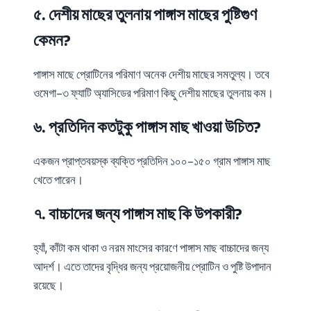
.
৫
দেশীয়
মাছের
তুলনায়
পাঙ্গাস
মাছের
পুষ্টিগুণ
?
কেমন
পাঙ্গাস
মাছে
প্রোটিনের
পরিমাণ
অনেক
দেশীয়
মাছের
সমতুল্য।
তবে
–
ওমেগা
৩
ফ্যাটি
অ্যাসিডের
পরিমাণ
কিছু
দেশীয়
মাছের
তুলনায়
কম।
.
?
৬
প্রতিদিন
কতটুকু
পাঙ্গাস
মাছ
খাওয়া
উচিত
–
একজন
প্রাপ্তবয়স্ক
ব্যক্তি
প্রতিদিন
১০০
১৫০
গ্রাম
পাঙ্গাস
মাছ
খেতে
পারেন।
.
?
৭
বাচ্চাদের
জন্য
পাঙ্গাস
মাছ
কি
উপকারী
,
হ্যাঁ
কাঁটা
কম
থাকা
ও
নরম
মাংসের
কারণে
পাঙ্গাস
মাছ
বাচ্চাদের
জন্য
আদর্শ।
এতে
তাদের
বৃদ্ধির
জন্য
প্রয়োজনীয়
প্রোটিন
ও
পুষ্টি
উপাদান
রয়েছে।