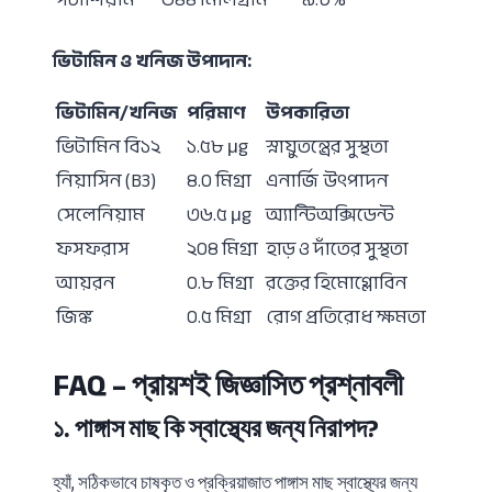
ভিটামিন ও খনিজ উপাদান:
ভিটামিন/খনিজ
পরিমাণ
উপকারিতা
ভিটামিন বি১২
১.৫৮ μg
স্নায়ুতন্ত্রের সুস্থতা
নিয়াসিন (B3)
৪.০ মিগ্রা
এনার্জি উৎপাদন
সেলেনিয়াম
৩৬.৫ μg
অ্যান্টিঅক্সিডেন্ট
ফসফরাস
২০৪ মিগ্রা
হাড় ও দাঁতের সুস্থতা
আয়রন
০.৮ মিগ্রা
রক্তের হিমোগ্লোবিন
জিঙ্ক
০.৫ মিগ্রা
রোগ প্রতিরোধ ক্ষমতা
FAQ –
প্রায়শই
জিজ্ঞাসিত
প্রশ্নাবলী
.
?
১
পাঙ্গাস
মাছ
কি
স্বাস্থ্যের
জন্য
নিরাপদ
,
হ্যাঁ
সঠিকভাবে
চাষকৃত
ও
প্রক্রিয়াজাত
পাঙ্গাস
মাছ
স্বাস্থ্যের
জন্য