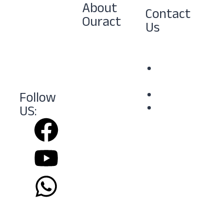
About
Contact
প্রতিটি মানুষের
Ouract
Us
দোরগোরায়
Ouract Team
সেবা পৌঁছে
Privacy
Policy
দেয়াই
Refund &
আমাদের মূল
Returns
লক্ষ্য।
Policy
+8801780244761
Our Shop
Follow
help.ouract@gmai
US:
contact@ouract
Payment
Accepted