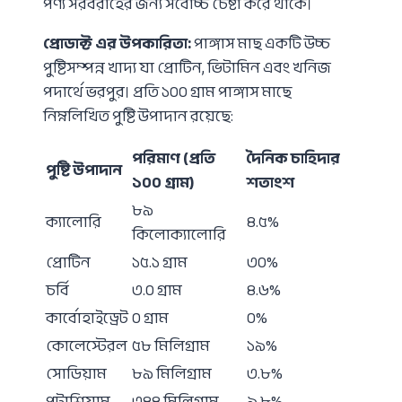
পণ্য সরবরাহের জন্য সর্বোচ্চ চেষ্টা করে থাকে।
প্রোডাক্ট এর উপকারিতা:
পাঙ্গাস মাছ একটি উচ্চ
পুষ্টিসম্পন্ন খাদ্য যা প্রোটিন, ভিটামিন এবং খনিজ
পদার্থে ভরপুর। প্রতি ১০০ গ্রাম পাঙ্গাস মাছে
নিম্নলিখিত পুষ্টি উপাদান রয়েছে:
পরিমাণ
(
প্রতি
দৈনিক
চাহিদার
পুষ্টি
উপাদান
১০০
গ্রাম
)
শতাংশ
৮৯
ক্যালোরি
৪.৫%
কিলোক্যালোরি
প্রোটিন
১৫.১ গ্রাম
৩০%
চর্বি
৩.০ গ্রাম
৪.৬%
কার্বোহাইড্রেট
০ গ্রাম
০%
কোলেস্টেরল
৫৮ মিলিগ্রাম
১৯%
সোডিয়াম
৮৯ মিলিগ্রাম
৩.৮%
পটাশিয়াম
৩৪৪ মিলিগ্রাম
৯.৮%