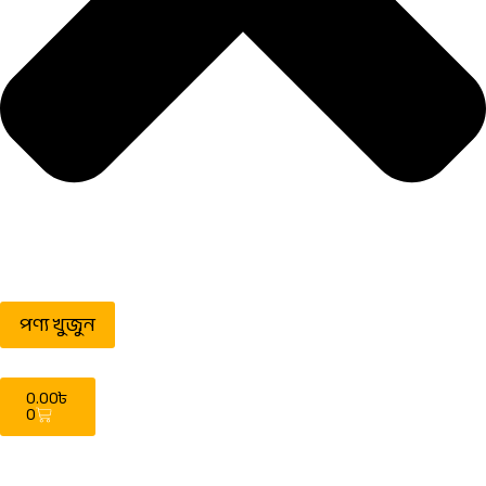
পণ্য খুজুন
0.00
৳
0