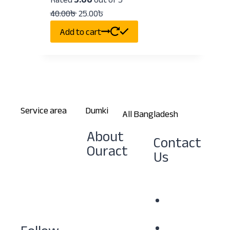
40.00
৳
25.00
৳
Add to cart
Service area
Dumki
All Bangladesh
About
Contact
প্রতিটি মানুষের
Ouract
Us
দোরগোরায়
Ouract Team
সেবা পৌঁছে
Privacy
Policy
দেয়াই
Refund &
আমাদের মূল
Returns
লক্ষ্য।
Policy
+8801780244761
Our Shop
help.ouract@gmai