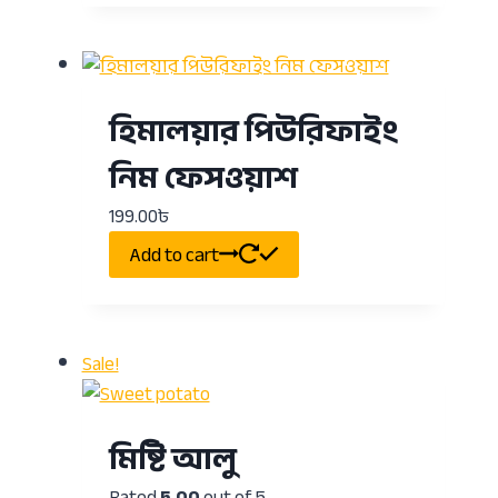
হিমালয়ার পিউরিফাইং
নিম ফেসওয়াশ
199.00
৳
Add to cart
Sale!
মিষ্টি আলু
Rated
5.00
out of 5